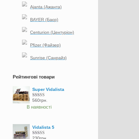
Ajanta (Ажанта)
BAYER (Баєр)
Centurion (Центуріон)
Pfizer (Файзер)
Sunrise (Санрайз)
Рейтингові товари
Super Vidalista
560
грн.
Оцінено в
5.00
з 5
В наявності
Vidalista 5
230
грн.