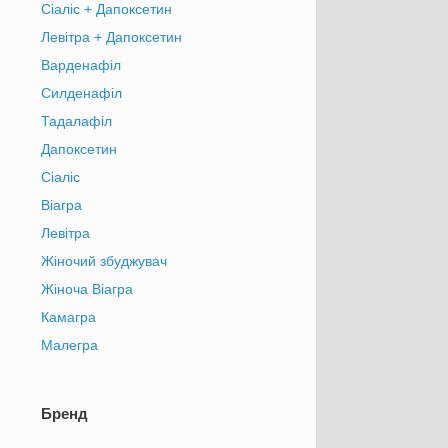
Сіаліс + Дапоксетин
Левітра + Дапоксетин
Варденафіл
Силденафіл
Тадалафіл
Дапоксетин
Сіаліс
Віагра
Левітра
Жіночий збуджувач
Жіноча Віагра
Камагра
Малегра
Бренд