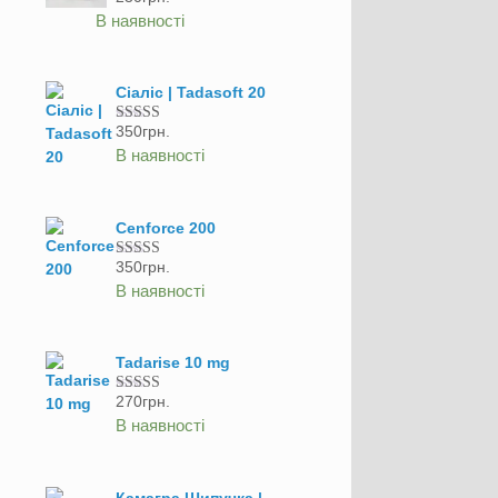
Оцінено в
5.00
з 5
В наявності
Сіаліс | Tadasoft 20
350
грн.
Оцінено в
5.00
з 5
В наявності
Cenforce 200
350
грн.
Оцінено в
5.00
з 5
В наявності
Tadarise 10 mg
270
грн.
Оцінено в
5.00
з 5
В наявності
Камагра Шипучка |