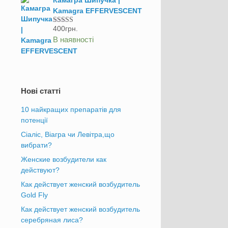
Kamagra EFFERVESCENT
400
грн.
Оцінено в
5.00
з 5
В наявності
Нові статті
10 найкращих препаратів для
потенції
Сіаліс, Віагра чи Левітра,що
вибрати?
Женские возбудители как
действуют?
Как действует женский возбудитель
Gold Fly
Как действует женский возбудитель
серебряная лиса?