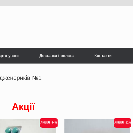
рто уваги
Доставка і оплата
Контакти
 дженериків №1
Акції
АКЦІЯ! -14%
АКЦІЯ! -11%