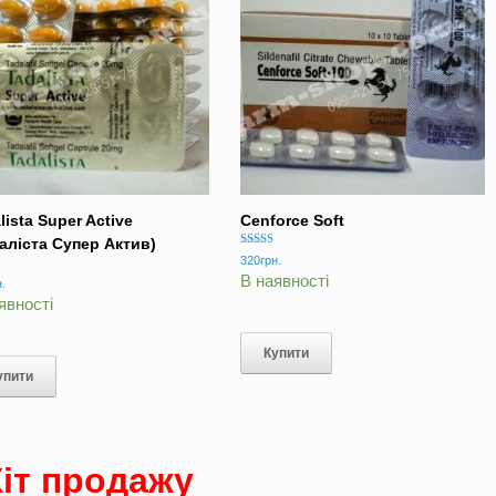
lista Super Active
Cenforce Soft
аліста Супер Актив)
Оцінено в
320
грн.
5.00
В наявності
о в
з 5
.
явності
Купити
упити
Хіт продажу