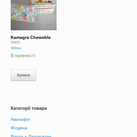
Kamagra Chewable
Оцінено в
380
грн.
5.00
з 5
В наявності
Купити
Категорії товара
Аванафіл
Філдена
Віагра + Дапоксетин