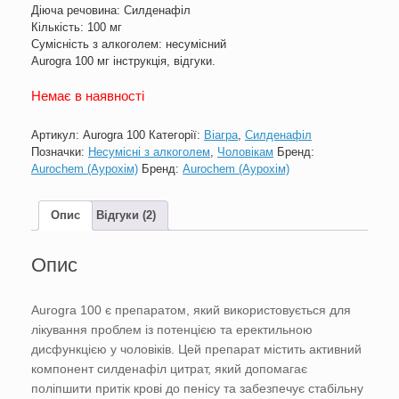
Діюча речовина: Силденафіл
Кількість: 100 мг
Сумісність з алкоголем: несумісний
Aurogra 100 мг інструкція, відгуки.
Немає в наявності
Артикул:
Aurogra 100
Категорії:
Віагра
,
Силденафіл
Позначки:
Несумісні з алкоголем
,
Чоловікам
Бренд:
Aurochem (Аурохім)
Бренд:
Aurochem (Аурохім)
Опис
Відгуки (2)
Опис
Aurogra 100 є препаратом, який використовується для
лікування проблем із потенцією та еректильною
дисфункцією у чоловіків. Цей препарат містить активний
компонент силденафіл цитрат, який допомагає
поліпшити притік крові до пенісу та забезпечує стабільну