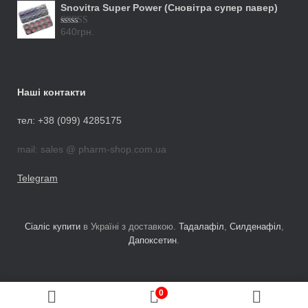
Snovitra Super Power (Сновітра супер павер)
640
грн.
Оцінено в
5.00
з 5
Наші контакти
тел: +38 (099) 4285175
mail: sales @ pharm-shop.com.ua
Telegram
Сіаліс купити
в Україні з доставкою.
Тадалафіл
,
Силденафіл
,
Дапоксетин
.
0