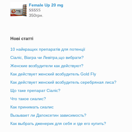
Female Up 20 mg
350
грн.
Оцінено в
5.00
з 5
Нові статті
10 найкращих препаратів для потенції
Сіаліс, Віагра чи Левітра,що вибрати?
Женские возбудители как действуют?
Как действует женский возбудитель Gold Fly
Как действует женский возбудитель серебряная лиса?
Що таке препарат Сіаліс?
Что такое сиалис?
Как принимать сиалис
Вызывает ли Дапоксетин зависимость?
Как выбрать дженерик для себя и где его купить?