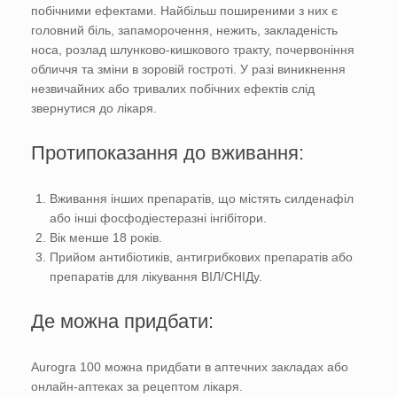
побічними ефектами. Найбільш поширеними з них є
головний біль, запаморочення, нежить, закладеність
носа, розлад шлунково-кишкового тракту, почервоніння
обличчя та зміни в зоровій гостроті. У разі виникнення
незвичайних або тривалих побічних ефектів слід
звернутися до лікаря.
Протипоказання до вживання:
Вживання інших препаратів, що містять силденафіл
або інші фосфодіестеразні інгібітори.
Вік менше 18 років.
Прийом антибіотиків, антигрибкових препаратів або
препаратів для лікування ВІЛ/СНІДу.
Де можна придбати:
Aurogra 100 можна придбати в аптечних закладах або
онлайн-аптеках за рецептом лікаря.