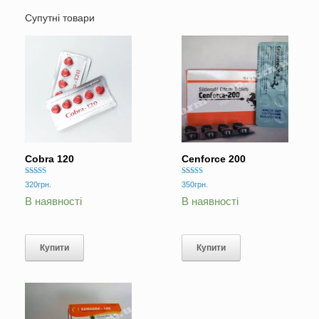
Супутні товари
Cobra 120
Cenforce 200
Оцінено в
Оцінено в
320
грн.
350
грн.
5.00
5.00
з 5
з 5
В наявності
В наявності
Купити
Купити