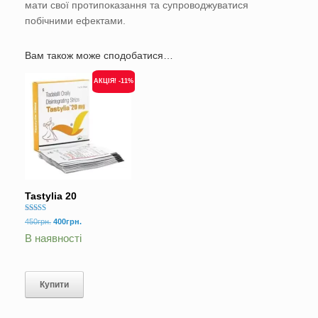
мати свої протипоказання та супроводжуватися
побічними ефектами.
Вам також може сподобатися…
АКЦІЯ! -11%
Tastylia 20
Оцінено в
Оригінальна
Поточна
450
грн.
400
грн.
5.00
ціна:
ціна:
з 5
В наявності
450грн..
400грн..
Купити