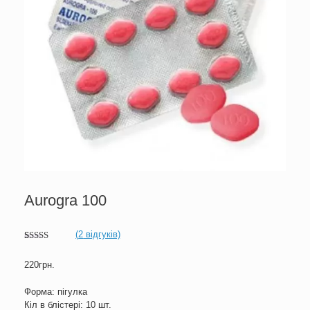
Aurogra 100
(
2
відгуків)
Рейтинг
2
5.00
з 5 на
220
грн.
основі
опитування
покупців
Форма: пігулка
Кіл в блістері: 10 шт.