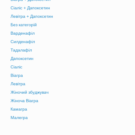
Сіаліс + Дапоксетин
Левітра + Дапоксетин
Без категорій
Варденафіл
Силденафіл
Тадалафіл
Дапоксетин
Сіаліс
Віагра
Левітра
Жіночий збуджувач
Жіноча Віагра
Камагра
Малегра