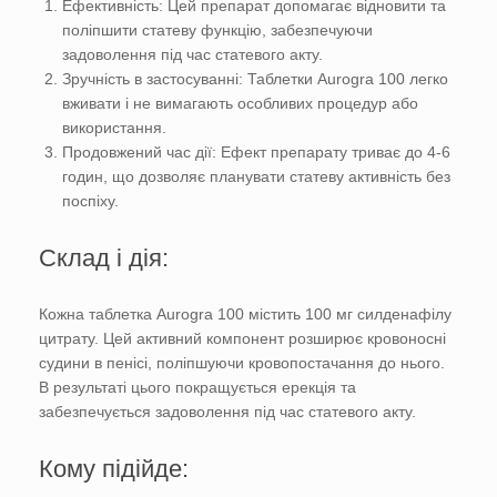
Ефективність: Цей препарат допомагає відновити та
поліпшити статеву функцію, забезпечуючи
задоволення під час статевого акту.
Зручність в застосуванні: Таблетки Aurogra 100 легко
вживати і не вимагають особливих процедур або
використання.
Продовжений час дії: Ефект препарату триває до 4-6
годин, що дозволяє планувати статеву активність без
поспіху.
Склад і дія:
Кожна таблетка Aurogra 100 містить 100 мг силденафілу
цитрату. Цей активний компонент розширює кровоносні
судини в пенісі, поліпшуючи кровопостачання до нього.
В результаті цього покращується ерекція та
забезпечується задоволення під час статевого акту.
Кому підійде: