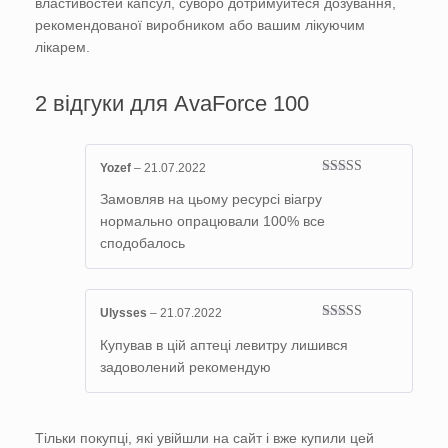
властивостей капсул, суворо дотримуйтеся дозування,
рекомендованої виробником або вашим лікуючим
лікарем.
2 відгуки для
AvaForce 100
Yozef
–
21.07.2022
Оцінено в
5
Замовляв на цьому ресурсі віагру
з 5
нормально опрацювали 100% все
сподобалось
Ulysses
–
21.07.2022
Оцінено в
5
Купував в цій аптеці левитру лишився
з 5
задоволений рекомендую
Тільки покупці, які увійшли на сайт і вже купили цей