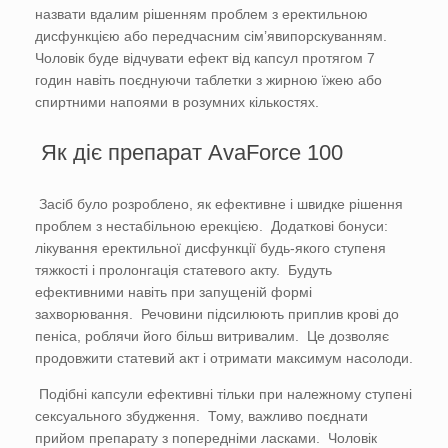
назвати вдалим рішенням проблем з еректильною
дисфункцією або передчасним сім’явипорскуванням.
Чоловік буде відчувати ефект від капсул протягом 7
годин навіть поєднуючи таблетки з жирною їжею або
спиртними напоями в розумних кількостях.
Як діє препарат AvaForce 100
Засіб було розроблено, як ефективне і швидке рішення
проблем з нестабільною ерекцією. Додаткові бонуси:
лікування еректильної дисфункції будь-якого ступеня
тяжкості і пролонгація статевого акту. Будуть
ефективними навіть при запущеній формі
захворювання. Речовини підсилюють приплив крові до
пеніса, роблячи його більш витривалим. Це дозволяє
продовжити статевий акт і отримати максимум насолоди.
Подібні капсули ефективні тільки при належному ступені
сексуального збудження. Тому, важливо поєднати
прийом препарату з попередніми ласками. Чоловік