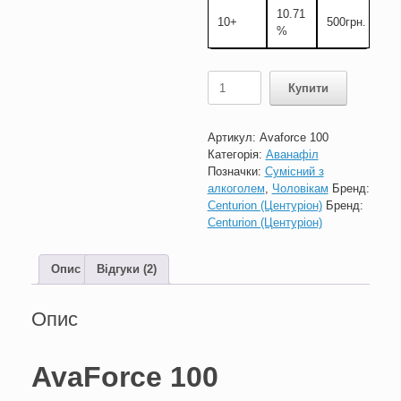
10.71
10+
500
грн.
%
AvaForce
Купити
100
кількість
Артикул:
Avaforce 100
Категорія:
Аванафіл
Позначки:
Сумісний з
алкоголем
,
Чоловікам
Бренд:
Centurion (Центуріон)
Бренд:
Centurion (Центуріон)
Опис
Відгуки (2)
Опис
AvaForce 100