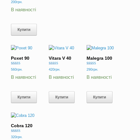
Оцінено в
200
грн.
5.00
з 5
В наявності
Купити
Poxet 90
Vitara V 40
Malegra 100
Оцінено в
Оцінено в
Оцінено в
560
грн.
420
грн.
290
грн.
5.00
5.00
5.00
з 5
з 5
з 5
В наявності
В наявності
В наявності
Купити
Купити
Купити
Cobra 120
Оцінено в
320
грн.
5.00