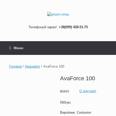
Skip
to
content
Телефонуй зараз!:
+38(099) 428-51-75
Меню
Головна
/
Аванафіл
/ AvaForce 100
AvaForce 100
(
2
відгуків)
Рейтинг
2
5.00
з 5 на
560
грн.
основі
опитування
покупців
Виробник: Centurion