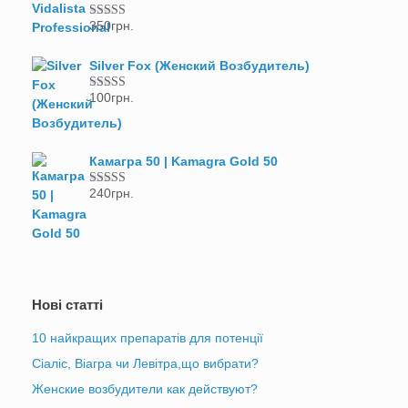
350
грн.
Оцінено в
5.00
з 5
Silver Fox (Женский Возбудитель)
100
грн.
Оцінено в
5.00
з 5
Камагра 50 | Kamagra Gold 50
240
грн.
Оцінено в
5.00
з 5
Нові статті
10 найкращих препаратів для потенції
Сіаліс, Віагра чи Левітра,що вибрати?
Женские возбудители как действуют?