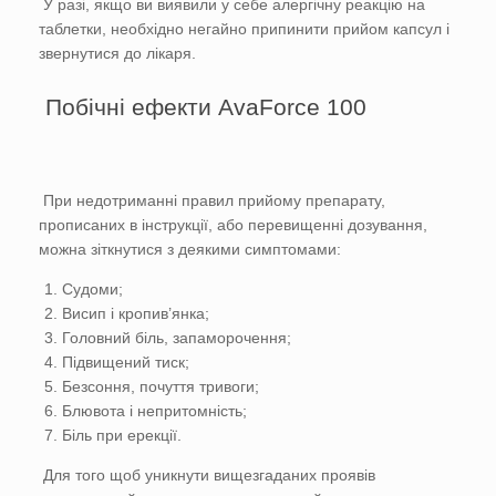
У разі, якщо ви виявили у себе алергічну реакцію на
таблетки, необхідно негайно припинити прийом капсул і
звернутися до лікаря.
Побічні ефекти AvaForce 100
При недотриманні правил прийому препарату,
прописаних в інструкції, або перевищенні дозування,
можна зіткнутися з деякими симптомами:
Судоми;
Висип і кропив’янка;
Головний біль, запаморочення;
Підвищений тиск;
Безсоння, почуття тривоги;
Блювота і непритомність;
Біль при ерекції.
Для того щоб уникнути вищезгаданих проявів