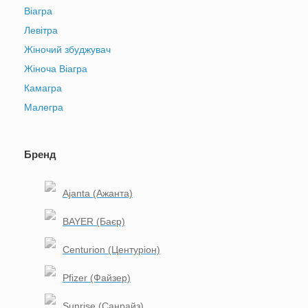
Віагра
Левітра
Жіночий збуджувач
Жіноча Віагра
Камагра
Малегра
Бренд
Ajanta (Ажанта)
BAYER (Баєр)
Centurion (Центуріон)
Pfizer (Файзер)
Sunrise (Санрайз)