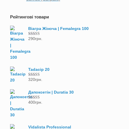
Рейтингові товари
Віагра Жіноча | Femalegra 100
290
грн.
Оцінено в
5.00
з 5
Tadacip 20
320
грн.
Оцінено в
5.00
з 5
Дапоксетін | Duratia 30
400
грн.
Оцінено в
5.00
з 5
Vidalista Professional