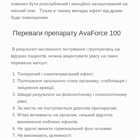
повинен бути розслаблений і емоційно налаштований на
якісний секс. Тільки в такому випадку ефект від драже
буде повноцінним.
Переваги препарату AvaForce 100
В результаті численного тестування і грунтуючись на
відгуках пацієнтів, можна акцентувати увагу на таких
перевагах капсул:
Тонізуючий і накопичувальний ефект;
Поліпшення загального стану організму, стабілізація і
зміцнення ерекції;
Швидкі результати на фізіологічному і психологічному
рівні;
За якістю не поступаються дорогим препаратам;
М’яко впливають на організм, низький відсоток
виникнення побічних ефектів;
Не здатні змінити гормональний фон чоловіки;
Не викликають залежності;