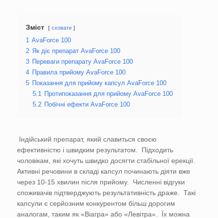
Зміст
сховати
1
AvaForce 100
2
Як діє препарат AvaForce 100
3
Переваги препарату AvaForce 100
4
Правила прийому AvaForce 100
5
Показання для прийому капсул AvaForce 100
5.1
Протипоказання для прийому AvaForce 100
5.2
Побічні ефекти AvaForce 100
Індійський препарат, який славиться своєю
ефективністю і швидким результатом. Підходить
чоловікам, які хочуть швидко досягти стабільної ерекції.
Активні речовини в складі капсул починають діяти вже
через 10-15 хвилин після прийому. Численні відгуки
споживачів підтверджують результативність драже. Такі
капсули є серйозним конкурентом більш дорогим
аналогам, таким як «Віагра» або «Левітра». Їх можна