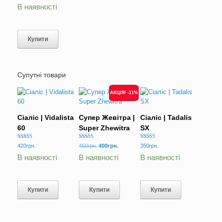
з 5
В наявності
Купити
Супутні товари
АКЦІЯ! -11%
Сіаліс | Vidalista
Супер Жевітра |
Сіаліс | Tadalis
60
Super Zhewitra
SX
Оцінено в
Оцінено в
Оцінено в
Оригінальна
Поточна
420
грн.
450
грн.
400
грн.
350
грн.
5.00
5.00
5.00
ціна:
ціна:
з 5
з 5
з 5
В наявності
В наявності
В наявності
450грн..
400грн..
Купити
Купити
Купити