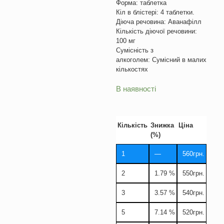
Форма: таблетка
Кіл в блістері: 4 таблетки.
Діюча речовина: Аванафілл
Кількість діючої речовини:
100 мг
Сумісність з
алкоголем: Сумісний в малих
кількостях
В наявності
Кількість
Знижка
Ціна
(%)
1
—
560
грн.
2
1.79 %
550
грн.
3
3.57 %
540
грн.
5
7.14 %
520
грн.