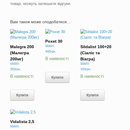
товар, можуть залишати відгуки.
Вам також може сподобатися…
Poxet 30
Malegra 200
Sildalist 100+20
Оцінено в
400
грн.
(Малегра
(Сіаліс та
5.00
з 5
В наявності
200мг)
Віагра)
Оцінено в
Оцінено в
350
грн.
320
грн.
5.00
5.00
з 5
з 5
В наявності
В наявності
Купити
Купити
Купити
Vidalista 2,5