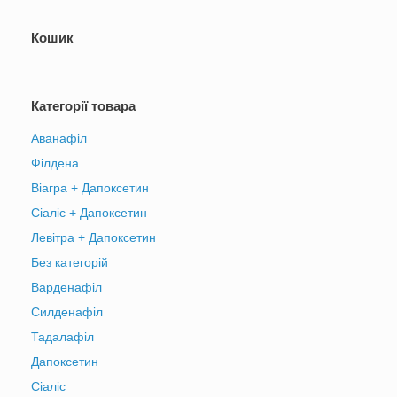
Кошик
Категорії товара
Аванафіл
Філдена
Віагра + Дапоксетин
Сіаліс + Дапоксетин
Левітра + Дапоксетин
Без категорій
Варденафіл
Силденафіл
Тадалафіл
Дапоксетин
Сіаліс