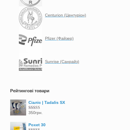
Centurion (Центуріон)
Pfizer (Файзер)
Sunrise (Санрайз)
Рейтингові товари
Сіаліс | Tadalis SX
350
грн.
Оцінено в
5.00
з 5
Poxet 30