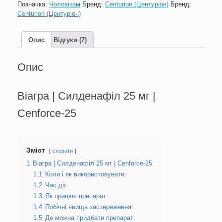
Позначка:
Чоловікам
Бренд:
Centurion (Центуріон)
Бренд:
кількість
Centurion (Центуріон)
Опис
Відгуки (7)
Опис
Віагра | Силденафіл 25 мг |
Cenforce-25
Зміст
сховати
1
Віагра | Силденафіл 25 мг | Cenforce-25
1.1
Коли і як використовувати:
1.2
Час дії:
1.3
Як працює препарат:
1.4
Побічні явища застереження:
1.5
Де можна придбати препарат: