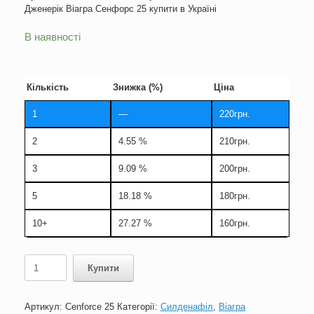
Дженерік Віагра Сенфорс 25 купити в Україні
В наявності
Кількість
Знижка (%)
Ціна
1
—
220
грн.
2
4.55 %
210
грн.
3
9.09 %
200
грн.
5
18.18 %
180
грн.
10+
27.27 %
160
грн.
Віагра
Купити
25
|
Cenforce-
Артикул:
Cenforce 25
Категорії:
Силденафіл
,
Віагра
25