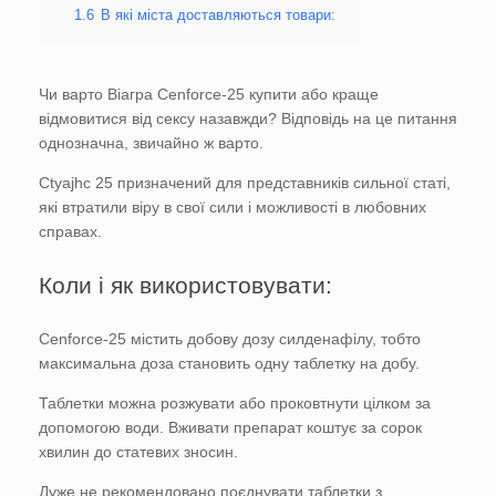
1.6
В які міста доставляються товари:
Чи варто Віагра Cenforce-25 купити або краще
відмовитися від сексу назавжди? Відповідь на це питання
однозначна, звичайно ж варто.
Ctyajhc 25 призначений для представників сильної статі,
які втратили віру в свої сили і можливості в любовних
справах.
Коли і як використовувати:
Cenforce-25 містить добову дозу силденафілу, тобто
максимальна доза становить одну таблетку на добу.
Таблетки можна розжувати або проковтнути цілком за
допомогою води. Вживати препарат коштує за сорок
хвилин до статевих зносин.
Дуже не рекомендовано поєднувати таблетки з