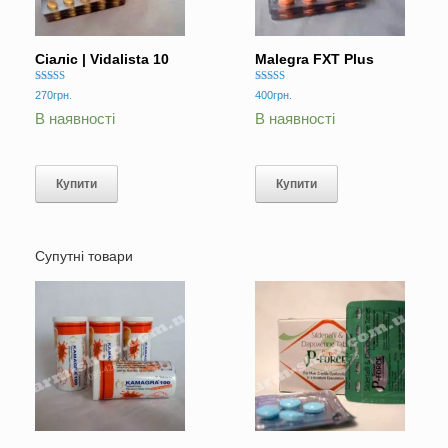
Сіаліс | Vidalista 10
Malegra FXT Plus
Оцінено в
Оцінено в
270
грн.
400
грн.
5.00
5.00
з 5
з 5
В наявності
В наявності
Купити
Купити
Супутні товари