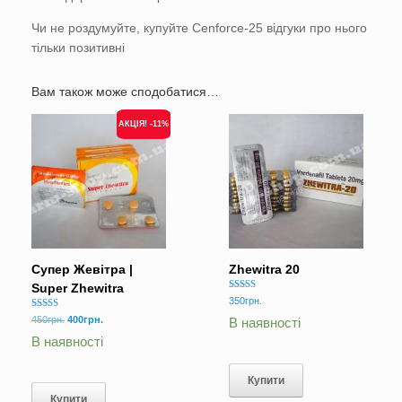
Чи не роздумуйте, купуйте Cenforce-25 відгуки про нього
тільки позитивні
Вам також може сподобатися…
АКЦІЯ! -11%
Супер Жевітра |
Zhewitra 20
Super Zhewitra
Оцінено в
350
грн.
5.00
Оцінено в
з 5
Оригінальна
Поточна
450
грн.
400
грн.
В наявності
5.00
ціна:
ціна:
з 5
В наявності
450грн..
400грн..
Купити
Купити