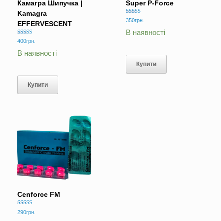
Камагра Шипучка |
Super P-Force
Kamagra
Оцінено в
350
грн.
EFFERVESCENT
5.00
з 5
В наявності
Оцінено в
400
грн.
5.00
з 5
В наявності
Купити
Купити
Cenforce FM
Оцінено в
290
грн.
5.00