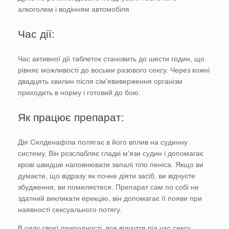
алкоголем і водінням автомобіля.
Час дії:
Час активної дії таблеток становить до шести годин, що
рівняє можливості до восьми разового сексу. Через кожні
двадцять хвилин після сім’явиверження організм
приходить в норму і готовий до бою.
Як працює препарат:
Дія Силденафіла полягає в його вплив на судинну
систему. Він розслабляє гладкі м’язи судин і допомагає
крові швидше наповнювати запалі тіло пеніса. Якщо ви
думаєте, що відразу як почне діяти засіб, ви відчуєте
збудження, ви помиляєтеся. Препарат сам по собі не
здатний викликати ерекцію, він допомагає її появи при
наявності сексуального потягу.
В силу своєї природності, все відчуття під час сексу