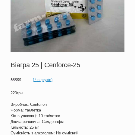
Віагра 25 | Cenforce-25
(
7
відгуків)
Рейтинг
7
5.00
з 5 на
220
грн.
основі
опитування
покупців
Виробник: Centurion
Форма: таблетка
Кіл в упаковці: 10 таблеток.
Діюча речовина: Силденафіл
Кількість: 25 мг
Сумісність з алкоголем: Не сумісний