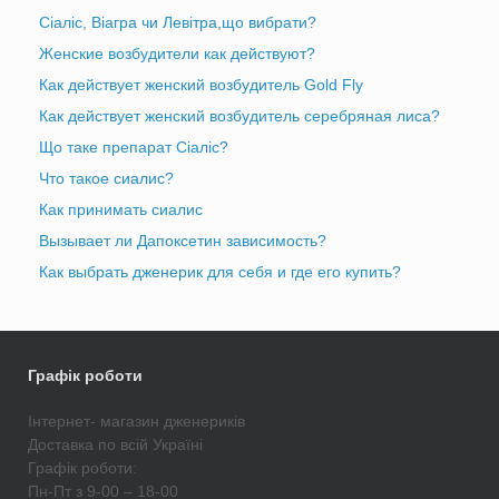
Сіаліс, Віагра чи Левітра,що вибрати?
Женские возбудители как действуют?
Как действует женский возбудитель Gold Fly
Как действует женский возбудитель серебряная лиса?
Що таке препарат Сіаліс?
Что такое сиалис?
Как принимать сиалис
Вызывает ли Дапоксетин зависимость?
Как выбрать дженерик для себя и где его купить?
Графік роботи
Інтернет- магазин дженериків
Доставка по всій Україні
Графік роботи:
Пн-Пт з 9-00 – 18-00