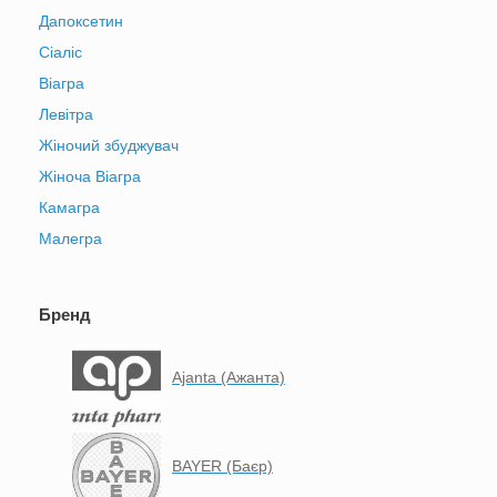
Дапоксетин
Сіаліс
Віагра
Левітра
Жіночий збуджувач
Жіноча Віагра
Камагра
Малегра
Бренд
Ajanta (Ажанта)
BAYER (Баєр)