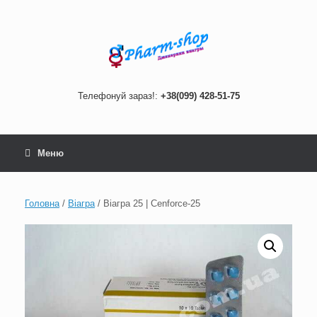
Skip
to
content
Телефонуй зараз!:
+38(099) 428-51-75
Меню
Головна
/
Віагра
/ Віагра 25 | Cenforce-25