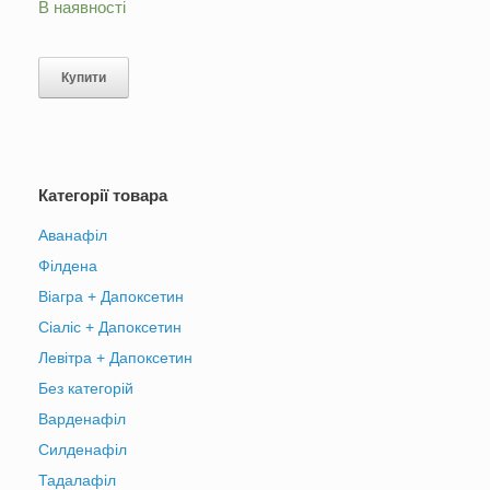
з 5
В наявності
Купити
Категорії товара
Аванафіл
Філдена
Віагра + Дапоксетин
Сіаліс + Дапоксетин
Левітра + Дапоксетин
Без категорій
Варденафіл
Силденафіл
Тадалафіл