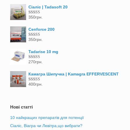
Сіаліс | Tadasoft 20
350
грн.
Оцінено в
5.00
з 5
Cenforce 200
350
грн.
Оцінено в
5.00
з 5
Tadarise 10 mg
270
грн.
Оцінено в
5.00
з 5
Камагра Шипучка | Kamagra EFFERVESCENT
400
грн.
Оцінено в
5.00
з 5
Нові статті
10 найкращих препаратів для потенції
Сіаліс, Віагра чи Левітра,що вибрати?