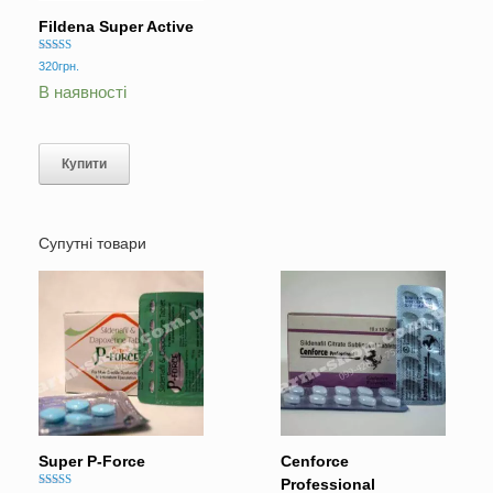
Fildena Super Active
Оцінено в
320
грн.
5.00
з 5
В наявності
Купити
Супутні товари
Super P-Force
Cenforce
Professional