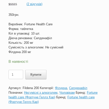
(
2
відгуків)
Рейтинг
2
5.00
з 5 на
350
грн.
основі
опитування
покупців
Виробник: Fortune Health Care
Форма: таблетка
Кіл в упаковці: 10 шт.
Діюча речовина: Силденафіл
Кількість: 200 мг
Сумісність з алкоголем: Не сумісний
Філдена 200 мг
В наявності
Fildena
Купити
200
кількість
Артикул:
Fildena 200
Категорії:
Філдена
,
Силденафіл
Позначки:
Несумісні з алкоголем
,
Чоловікам
Бренд:
Fortune
health care (Фортуне Геллз Кар)
Бренд:
Fortune health care
(Фортуне Геллз Кар)