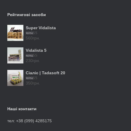
Рейтингові засоби
Super Vidalista
560
грн.
Оцінено в
5.00
з 5
Vidalista 5
230
грн.
Оцінено в
5.00
з 5
Сіаліс | Tadasoft 20
350
грн.
Оцінено в
5.00
з 5
Наші контакти
тел: +38 (099) 4285175