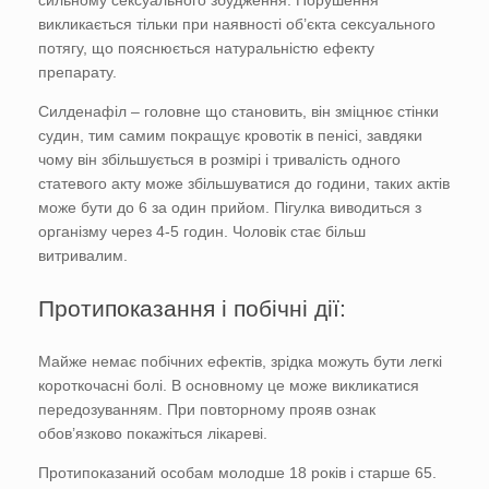
викликається тільки при наявності об’єкта сексуального
потягу, що пояснюється натуральністю ефекту
препарату.
Силденафіл – головне що становить, він зміцнює стінки
судин, тим самим покращує кровотік в пенісі, завдяки
чому він збільшується в розмірі і тривалість одного
статевого акту може збільшуватися до години, таких актів
може бути до 6 за один прийом. Пігулка виводиться з
організму через 4-5 годин. Чоловік стає більш
витривалим.
Протипоказання і побічні дії:
Майже немає побічних ефектів, зрідка можуть бути легкі
короткочасні болі. В основному це може викликатися
передозуванням. При повторному прояв ознак
обов’язково покажіться лікареві.
Протипоказаний особам молодше 18 років і старше 65.