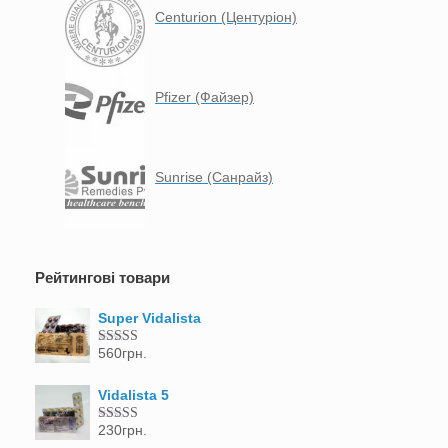
Centurion (Центуріон)
Pfizer (Файзер)
Sunrise (Санрайз)
Рейтингові товари
Super Vidalista
560
грн.
Оцінено в
5.00
з 5
Vidalista 5
230
грн.
Оцінено в
5.00
з 5