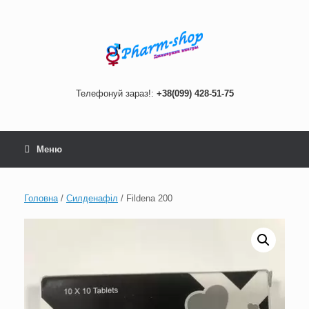
Skip
to
content
Телефонуй зараз!:
+38(099) 428-51-75
Меню
Головна
/
Силденафіл
/ Fildena 200