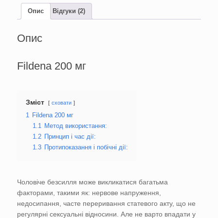
Опис
Відгуки (2)
Опис
Fildena 200 мг
Зміст
сховати
1
Fildena 200 мг
1.1
Метод використання:
1.2
Принцип і час дії:
1.3
Протипоказання і побічні дії:
Чоловіче безсилля може викликатися багатьма
факторами, такими як: нервове напруження,
недосипання, часте переривання статевого акту, що не
регулярні сексуальні відносини. Але не варто впадати у