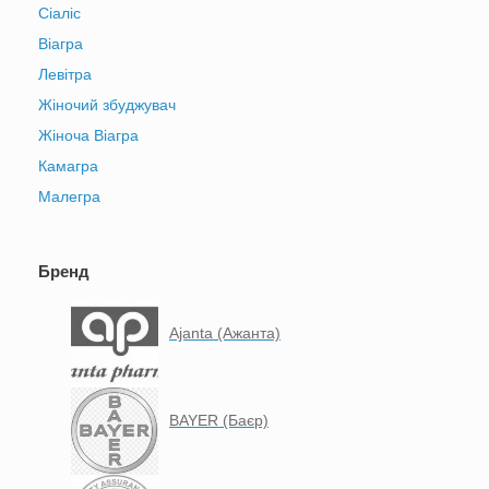
Сіаліс
Віагра
Левітра
Жіночий збуджувач
Жіноча Віагра
Камагра
Малегра
Бренд
Ajanta (Ажанта)
BAYER (Баєр)