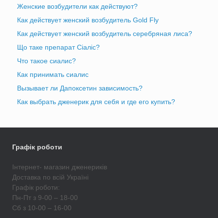
Женские возбудители как действуют?
Как действует женский возбудитель Gold Fly
Как действует женский возбудитель серебряная лиса?
Що таке препарат Сіаліс?
Что такое сиалис?
Как принимать сиалис
Вызывает ли Дапоксетин зависимость?
Как выбрать дженерик для себя и где его купить?
Графік роботи
Інтернет- магазин дженериків
Доставка по всій Україні
Графік роботи:
Пн-Пт з 9-00 – 18-00
Сб з 10-00 – 16-00