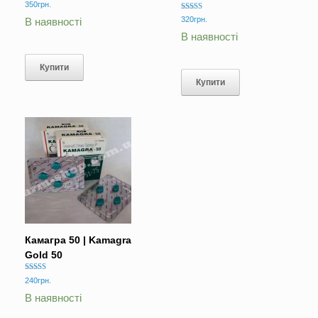
Оцінено в
350
грн.
5.00
Оцінено в
з 5
320
грн.
В наявності
5.00
з 5
В наявності
Купити
Купити
Камагра 50 | Kamagra
Gold 50
Оцінено в
240
грн.
5.00
з 5
В наявності