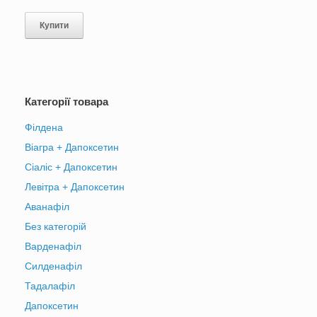
Купити
Категорії товара
Філдена
Віагра + Дапоксетин
Сіаліс + Дапоксетин
Левітра + Дапоксетин
Аванафіл
Без категорій
Варденафіл
Силденафіл
Тадалафіл
Дапоксетин