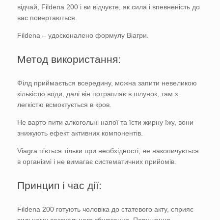
відчай, Fildena 200 і ви відчуєте, як сила і впевненість до
вас повертаються.
Fildena – удосконалено формулу Віагри.
Метод використання:
Філд приймається всередину, можна запити невеликою
кількістю води, далі він потрапляє в шлунок, там з
легкістю всмоктується в кров.
Не варто пити алкогольні напої та їсти жирну їжу, вони
знижують ефект активних компонентів.
Viagra п’ється тільки при необхідності, не накопичується
в організмі і не вимагає систематичних прийомів.
Принцип і час дії:
Fildena 200 готують чоловіка до статевого акту, сприяє
сильному сексуального збудження. Порушення