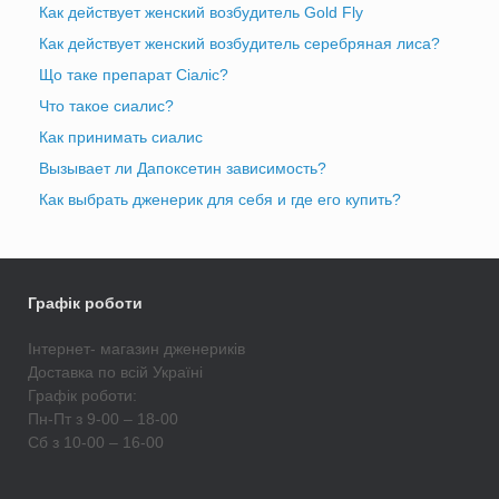
Как действует женский возбудитель Gold Fly
Как действует женский возбудитель серебряная лиса?
Що таке препарат Сіаліс?
Что такое сиалис?
Как принимать сиалис
Вызывает ли Дапоксетин зависимость?
Как выбрать дженерик для себя и где его купить?
Графік роботи
Інтернет- магазин дженериків
Доставка по всій Україні
Графік роботи:
Пн-Пт з 9-00 – 18-00
Сб з 10-00 – 16-00