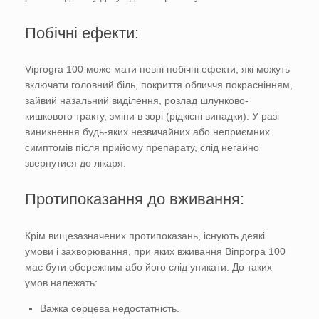
Побічні ефекти:
Viprogra 100 може мати певні побічні ефекти, які можуть
включати головний біль, покриття обличчя покраснінням,
зайвий назальний виділення, розлад шлунково-
кишкового тракту, зміни в зорі (рідкісні випадки). У разі
виникнення будь-яких незвичайних або неприємних
симптомів після прийому препарату, слід негайно
звернутися до лікаря.
Протипоказання до вживання:
Крім вищезазначених протипоказань, існують деякі
умови і захворювання, при яких вживання Віпрогра 100
має бути обережним або його слід уникати. До таких
умов належать:
Важка серцева недостатність.