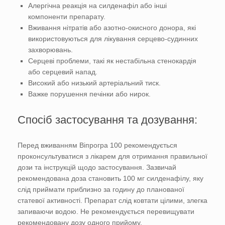
Алергічна реакція на силденафіл або інші
компоненти препарату.
Вживання нітратів або азотно-окисного донора, які
використовуються для лікування серцево-судинних
захворювань.
Серцеві проблеми, такі як нестабільна стенокардія
або серцевий напад.
Високий або низький артеріальний тиск.
Важке порушення печінки або нирок.
Спосіб застосування та дозування:
Перед вживанням Віпрогра 100 рекомендується
проконсультуватися з лікарем для отримання правильної
дози та інструкцій щодо застосування. Зазвичай
рекомендована доза становить 100 мг силденафілу, яку
слід приймати приблизно за годину до планованої
статевої активності. Препарат слід ковтати цілими, злегка
запиваючи водою. Не рекомендується перевищувати
рекомендовану дозу одного прийому.