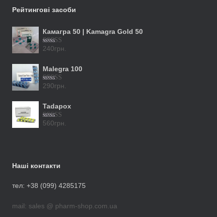
Рейтингові засоби
Камагра 50 | Kamagra Gold 50
240
грн.
Оцінено в
5.00
з 5
Malegra 100
290
грн.
Оцінено в
5.00
з 5
Tadapox
560
грн.
Оцінено в
5.00
з 5
Наші контакти
тел: +38 (099) 4285175
mail: sales @ pharm-shop.com.ua