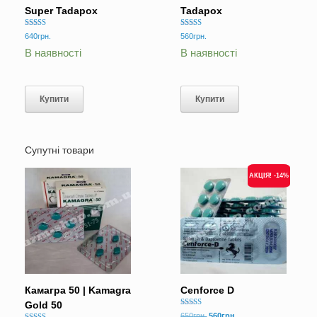
Super Tadapox
Tadapox
Оцінено в
Оцінено в
640
грн.
560
грн.
5.00
5.00
з 5
з 5
В наявності
В наявності
Купити
Купити
Супутні товари
АКЦІЯ! -14%
Камагра 50 | Kamagra
Cenforce D
Gold 50
Оцінено в
Оригінальна
Поточна
650
грн.
560
грн.