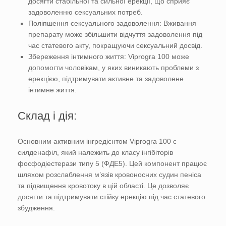
досягти стабільної та сильної ерекції, що сприяє
задоволенню сексуальних потреб.
Поліпшення сексуального задоволення: Вживання
препарату може збільшити відчуття задоволення під
час статевого акту, покращуючи сексуальний досвід.
Збереження інтимного життя: Viprogra 100 може
допомогти чоловікам, у яких виникають проблеми з
ерекцією, підтримувати активне та задоволене
інтимне життя.
Склад і дія:
Основним активним інгредієнтом Viprogra 100 є
силденафіл, який належить до класу інгібіторів
фосфодіестерази типу 5 (ФДЕ5). Цей компонент працює
шляхом розслаблення м’язів кровоносних судин пеніса
та підвищення кровотоку в цій області. Це дозволяє
досягти та підтримувати стійку ерекцію під час статевого
збудження.