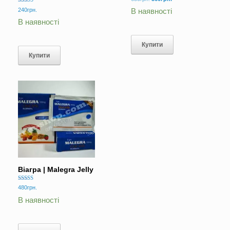
5.00
ціна:
ціна:
Оцінено в
з 5
240
грн.
В наявності
5.00
650грн..
560грн..
з 5
В наявності
Купити
Купити
Віагра | Malegra Jelly
Оцінено в
480
грн.
5.00
з 5
В наявності