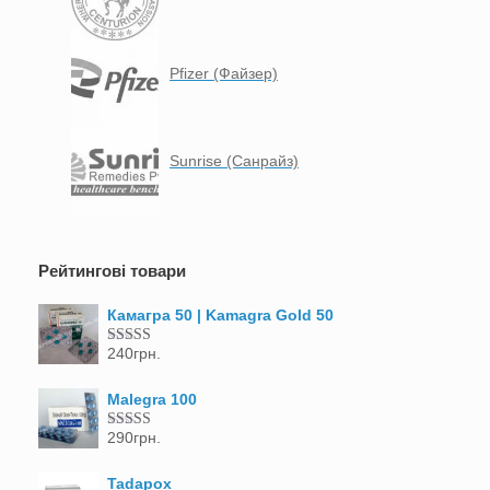
Pfizer (Файзер)
Sunrise (Санрайз)
Рейтингові товари
Камагра 50 | Kamagra Gold 50
240
грн.
Оцінено в
5.00
з 5
Malegra 100
290
грн.
Оцінено в
5.00
з 5
Tadapox