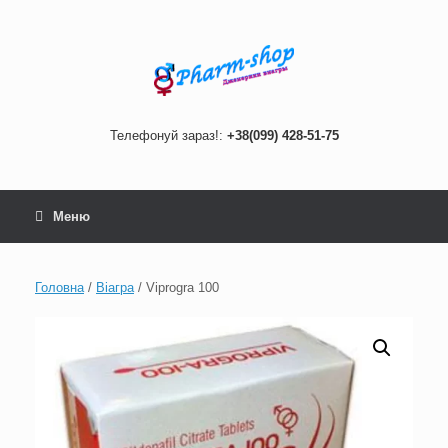
Skip
to
content
Телефонуй зараз!:
+38(099) 428-51-75
Меню
Головна
/
Віагра
/ Viprogra 100