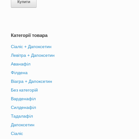
Купити
Категорії товара
Сіаліс + Дапоксетин
Левітра + Дапоксетин
Аванафіл
Філдена
Віагра + Дапоксетин
Без категорій
Варденафіл
Силденафіл
Тадалафіл
Дапоксетин
Сіаліс