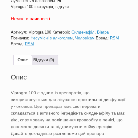
Сумісність з алкоголем: Ні
Viprogra 100 інструкція, відгуки.
Немає в наявності
Артикул:
Viprogra 100
Категорії:
Силденафіл
,
Віагра
Позначки:
Несумісні з алкоголем
,
Чоловікам
Бренд:
RSM
Бренд:
RSM
Опис
Відгуки (0)
Опис
Viprogra 100 є одним із препаратів, що
використовуються для лікування еректильної дисфункції
у чоловіків. Цей препарат має свої переваги,
складається з активного інгредієнта силденафілу та має
дію, спрямовану на поліпшення кровообігу в пенісі, що
допомагає досягти та підтримувати стійку ерекцію.
Давайте докладніше розглянемо цей препарат.