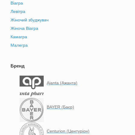
Віагра
Левітра
Жіночий збуджувач
Жіноча Віагра
Камагра
Малегра
Бренд
Ajanta (Ажанта)
BAYER (Баєр)
Centurion (Центуріон)