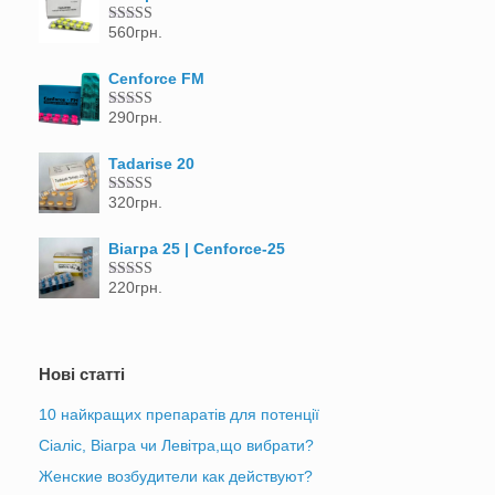
560
грн.
Оцінено в
5.00
з 5
Cenforce FM
290
грн.
Оцінено в
5.00
з 5
Tadarise 20
320
грн.
Оцінено в
5.00
з 5
Віагра 25 | Cenforce-25
220
грн.
Оцінено в
5.00
з 5
Нові статті
10 найкращих препаратів для потенції
Сіаліс, Віагра чи Левітра,що вибрати?
Женские возбудители как действуют?