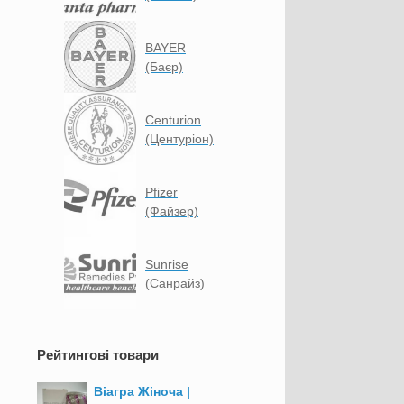
BAYER
(Баєр)
Centurion
(Центуріон)
Pfizer
(Файзер)
Sunrise
(Санрайз)
Рейтингові товари
Віагра Жіноча |