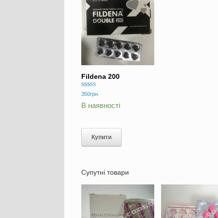
Fildena 200
Оцінено в
350
грн.
5.00
з 5
В наявності
Купити
Супутні товари