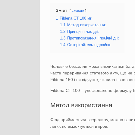
Зміст
сховати
1
Fildena CT 100 мг
1.1
Метод використання:
1.2
Принцип і час дії:
1.3
Протипоказання і побічні дії:
1.4
Остерігайтесь підробок:
Чоловіче безсилля може викликатися бага
часте переривання статевого акту, що не р
Fildena 150 і ви відчуєте, як сила і впевне
Fildena CT 100 – удосконалено формулу В
Метод використання:
Філд приймається всередину, можна запити
легкістю всмоктується в кров.