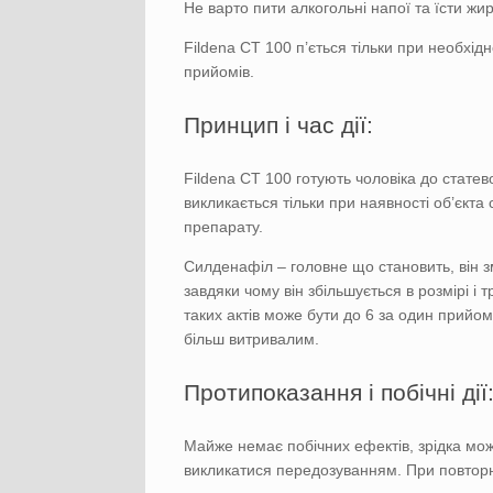
Не варто пити алкогольні напої та їсти жи
Fildena CT 100 п’ється тільки при необхідн
прийомів.
Принцип і час дії:
Fildena CT 100 готують чоловіка до стате
викликається тільки при наявності об’єкт
препарату.
Силденафіл – головне що становить, він зм
завдяки чому він збільшується в розмірі і 
таких актів може бути до 6 за один прийом.
більш витривалим.
Протипоказання і побічні дії
Майже немає побічних ефектів, зрідка мож
викликатися передозуванням. При повторно