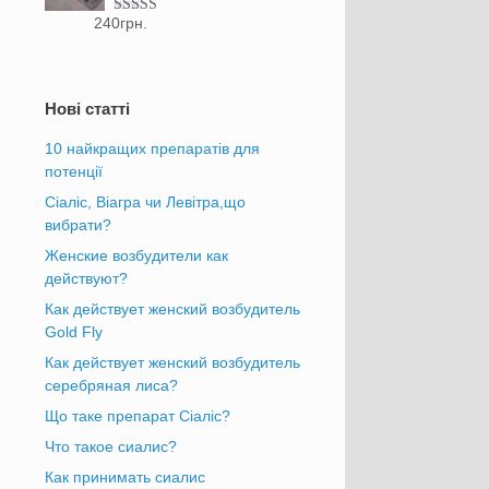
240
грн.
Оцінено в
5.00
з 5
Нові статті
10 найкращих препаратів для
потенції
Сіаліс, Віагра чи Левітра,що
вибрати?
Женские возбудители как
действуют?
Как действует женский возбудитель
Gold Fly
Как действует женский возбудитель
серебряная лиса?
Що таке препарат Сіаліс?
Что такое сиалис?
Как принимать сиалис