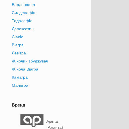
Варденафіл
Силденафіл
Тадалафіл
Дапоксетин
Сіаліс
Віагра
Левітра
Жіночий збуджувач
Жіноча Віагра
Камагра
Малегра
Бренд
Ajanta
(Ажанта)