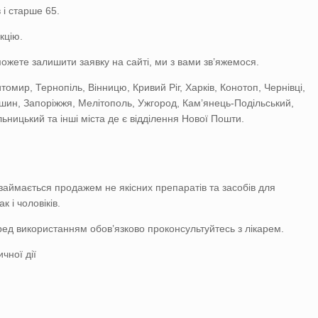
і старше 65.
кцію.
можете залишити заявку на сайті, ми з вами зв’яжемося.
томир, Тернопіль, Вінницю, Кривий Ріг, Харків, Конотоп, Чернівці,
шин, Запоріжжя, Мелітополь, Ужгород, Кам’янець-Подільський,
ьницький та інші міста де є відділення Нової Пошти.
 займається продажем не якісних препаратів та засобів для
к і чоловіків.
ед використанням обов’язково проконсультуйтесь з лікарем.
чної дії