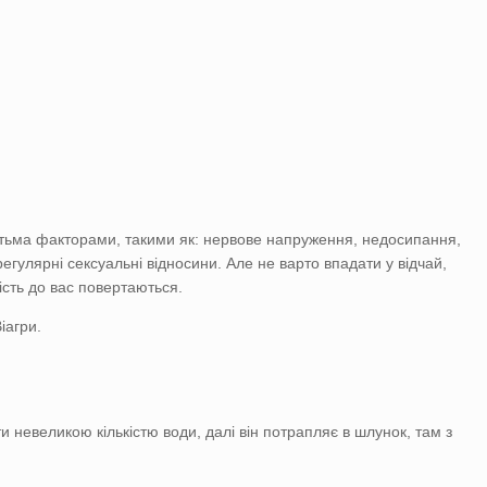
тьма факторами, такими як: нервове напруження, недосипання,
егулярні сексуальні відносини. Але не варто впадати у відчай,
ність до вас повертаються.
іагри.
 невеликою кількістю води, далі він потрапляє в шлунок, там з