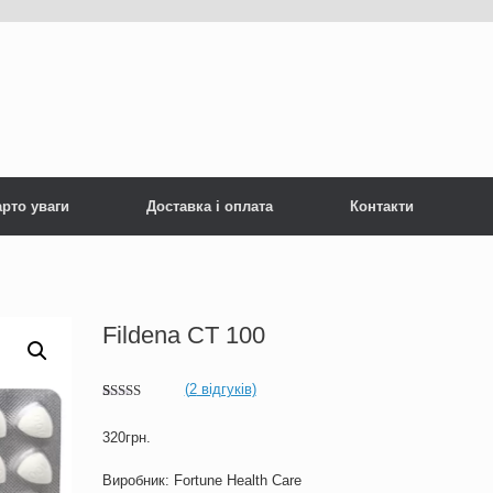
рто уваги
Доставка і оплата
Контакти
Fildena CT 100
(
2
відгуків)
Рейтинг
2
5.00
з 5 на
320
грн.
основі
опитування
покупців
Виробник: Fortune Health Care