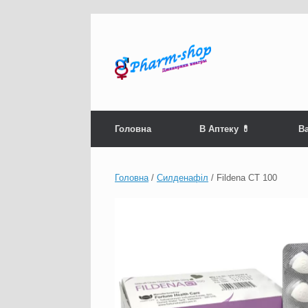
Skip
to
content
Головна
В Аптеку 💊
Ва
Головна
/
Силденафіл
/ Fildena CT 100