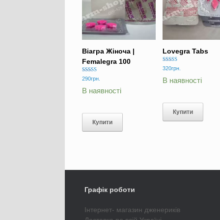
Віагра Жіноча |
Lovegra Tabs
Femalegra 100
Оцінено в
320
грн.
5.00
Оцінено в
з 5
290
грн.
В наявності
5.00
з 5
В наявності
Купити
Купити
Графік роботи
Інтернет- магазин дженериків