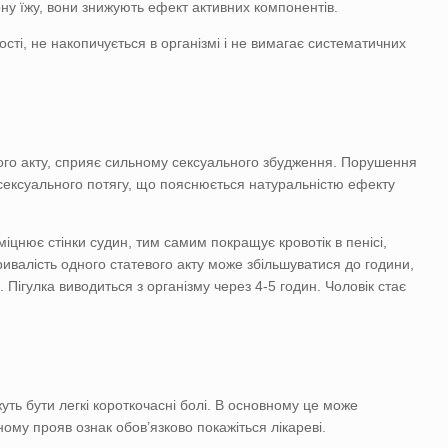
рну їжу, вони знижують ефект активних компонентів.
ості, не накопичується в організмі і не вимагає систематичних
вого акту, сприяє сильному сексуального збудження. Порушення
а сексуального потягу, що пояснюється натуральністю ефекту
іцнює стінки судин, тим самим покращує кровотік в пенісі,
тривалість одного статевого акту може збільшуватися до години,
 Пігулка виводиться з організму через 4-5 годин. Чоловік стає
:
уть бути легкі короткочасні болі. В основному це може
му прояв ознак обов’язково покажіться лікареві.