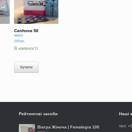
Cenforce 50
Оцінено в
250
грн.
5.00
з 5
В наявності
Купити
Рейтингові засоби
Наші 
тел: +
Віагра Жіноча | Femalegra 100